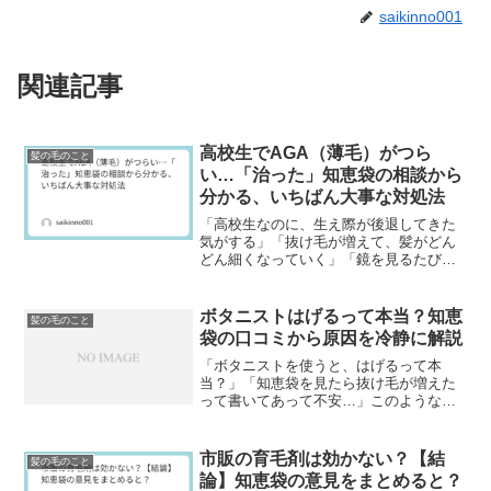
saikinno001
関連記事
高校生でAGA（薄毛）がつら
髪の毛のこと
い…「治った」知恵袋の相談から
分かる、いちばん大事な対処法
「高校生なのに、生え際が後退してきた
気がする」「抜け毛が増えて、髪がどん
どん細くなっていく」「鏡を見るたびに
絶望して、泣いてしまう」――この状態
で「高校生 薄毛 治った 知恵袋」と検索
している時点で、あなたはもう十分すぎ
ボタニストはげるって本当？知恵
髪の毛のこと
るほど頑張っています...
袋の口コミから原因を冷静に解説
「ボタニストを使うと、はげるって本
当？」「知恵袋を見たら抜け毛が増えた
って書いてあって不安…」このような疑
問から、「ボタニスト はげる 知恵袋」と
いうキーワードで検索する方は少なくあ
りません。結論から言うと、ボタニスト
市販の育毛剤は効かない？【結
髪の毛のこと
が直接の原因で薄毛にな...
論】知恵袋の意見をまとめると？