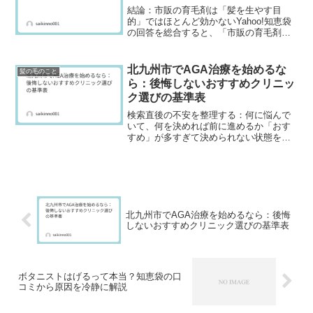
結論：市販の育毛剤は「髪を生やす目
的」ではほとんど効かないYahoo!知恵袋
の回答を総合すると、「市販の育毛剤は
効かない」という意見は、目的次第では
正しい という結論になります。 ❌ 髪を新
しく生やしたい → ほぼ効果を実感できな
北九州市でAGA治療を始めるな
髪の毛のこと
い △ 抜...
ら：後悔しないおすすめクリニッ
ク選びの基準表
検索直後の不安を整理する：何に悩んで
いて、何を決めれば前に進めるか「おす
すめ」が多すぎて決められない状態を、
判断タスクに分解する北九州市 AGA お
すすめと検索すると、似たような比較記
事やランキングが並びます。 どれも一見
もっともらしく見え...
北九州市でAGA治療を始めるなら：後悔
しないおすすめクリニック選びの基準表
ボタニストはげるって本当？知恵袋の口
コミから原因を冷静に解説